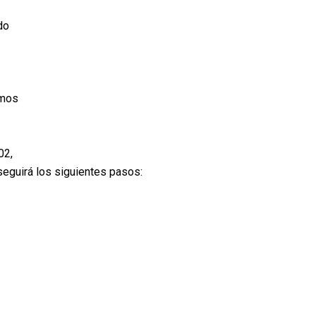
do
smos
02,
seguirá los siguientes pasos: