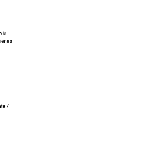
vía
bienes
nte /