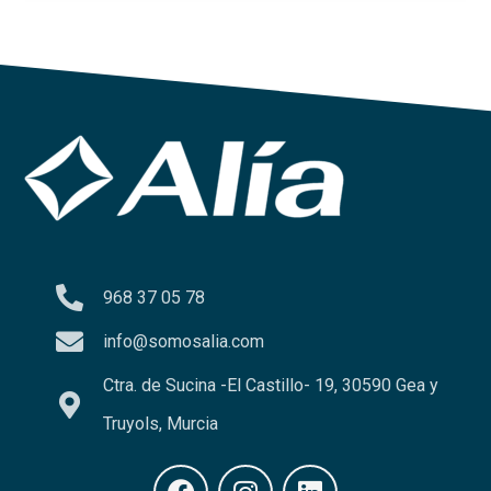
968 37 05 78
info@somosalia.com
Ctra. de Sucina -El Castillo- 19, 30590 Gea y
Truyols, Murcia
F
I
L