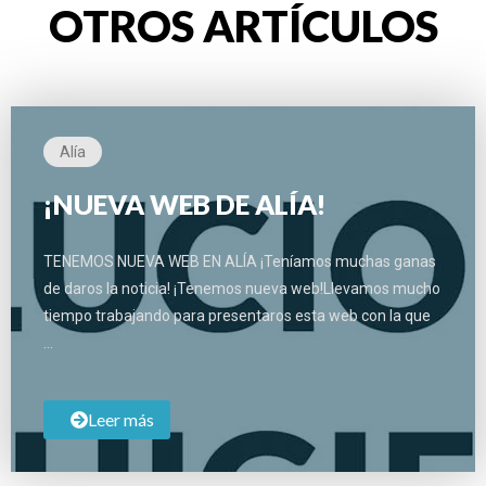
OTROS ARTÍCULOS
Alía
¡NUEVA WEB DE ALÍA!
TENEMOS NUEVA WEB EN ALÍA ¡Teníamos muchas ganas
de daros la noticia! ¡Tenemos nueva web!Llevamos mucho
tiempo trabajando para presentaros esta web con la que
…
Leer más